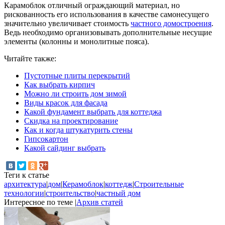
Карамоблок отличный ограждающий материал, но
рискованность его использования в качестве самонесущего
значительно увеличивает стоимость
частного домостроения
.
Ведь необходимо организовывать дополнительные несущие
элементы (колонны и монолитные пояса).
Читайте также:
Пустотные плиты перекрытий
Как выбрать кирпич
Можно ли строить дом зимой
Виды красок для фасада
Какой фундамент выбрать для коттеджа
Скидка на проектирование
Как и когда штукатурить стены
Гипсокартон
Какой сайдинг выбрать
Теги к статье
архитектура
|
дом
|
Керамоблок
|
коттедж
|
Строительные
технологии
|
строительство
|
частный дом
Интересное по теме
|
Архив статей