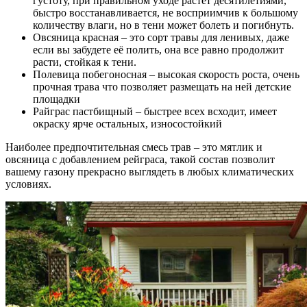
густоту, при правильном уходе растёт десятилетиями,
быстро восстанавливается, не восприимчив к большому
количеству влаги, но в тени может болеть и погибнуть.
Овсяница красная – это сорт травы для ленивых, даже
если вы забудете её полить, она все равно продолжит
расти, стойкая к тени.
Полевица побегоносная – высокая скорость роста, очень
прочная трава что позволяет размещать на ней детские
площадки
Райграс пастбищный – быстрее всех всходит, имеет
окраску ярче остальных, износостойкий
Наиболее предпочтительная смесь трав – это мятлик и
овсяница с добавлением рейграса, такой состав позволит
вашему газону прекрасно выглядеть в любых климатических
условиях.