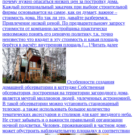
почему нужно опасаться низких цен за постройку дома.
Каждый потенциальный заказчик при выборе строительной
фирмы основывается на самое, как он думает, важное –
стоимость дома. Но так ли это, давайте разберемся.
Привлечение низкой ценой. По предварительному запросу
стоимости от компании-застройщика практически
невозможно понять его ценовую политику, т.к. точно
неизвестно что входит в эту стоимость и какая площадь
берётся в расчёт: внутренняя площадь […]
Читать далее
Особенности создания
домашней обсерватории в коттедже
Собственная
обсерватория, построенная на территории загородного дома,
является мечтой миллионов людей, увлеченных астрономией.
В такой обсерватории можно установить стационарный
телескоп, а также использовать большое количество
тематических аксессуаров и столиков для карт звездного неба.
Не стоит забывать и о важности правильной организации
ночной подсветки. Человек, проживающий в частном доме,
может обустроить наблюдательную площадку в соответствии