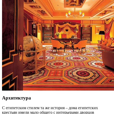
Архитектура
С египетским стилем та же история – дома египетских
крестьян имели мало общего с интерьерами дворцов