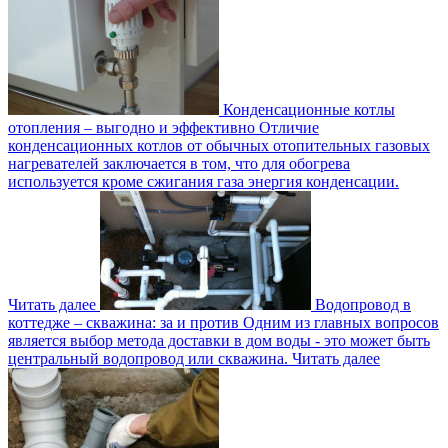
Конденсационные котлы
отопления – выгодно и эффективно
Отличие
конденсационных котлов от обычных отопительных газовых
нагревателей заключается в том, что для обогрева
используется кроме сжигания газа энергия конденсации.
Читать далее
Водопровод в
коттедже – скважина: за и против
Одним из главных вопросов
является выбор метода доставки в дом воды - это может быть
центральный водопровод или скважина.
Читать далее