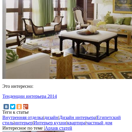
Это интересно:
Тенденции интерьера 2014
Теги к статье
Внутренняя отделка
|
дизайн
|
Дизайн интерьера
|
Египетский
стиль
|
интерьер
|
Интерьер кухни
|
квартира
|
частный дом
Интересное по теме
|
Архив статей